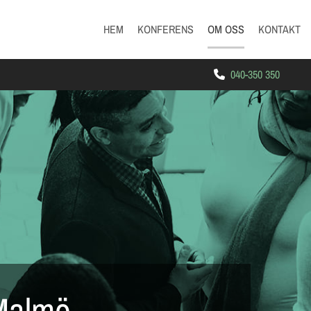
HEM
KONFERENS
OM OSS
KONTAKT
040-350 350

Malmö