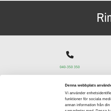
Ri

040-350 350
Denna webbplats använde
Vi använder enhetsidentifie
funktioner för sociala medi
annan information från din
samarbetar med. Dessa kan