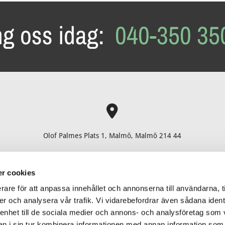
ng oss idag:
040-350 35

Olof Palmes Plats 1, Malmö, Malmö 214 44
r cookies
Hem
•
Konferens Malmö
•
Om oss
•
Kontakt
rare för att anpassa innehållet och annonserna till användarna, t
er och analysera vår trafik. Vi vidarebefordrar även sådana ident
Folk Mat & Möten
 enhet till de sociala medier och annons- och analysföretag som 
 i sin tur kombinera informationen med annan information som