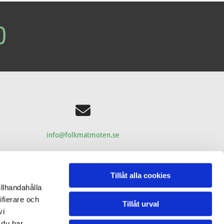
0

info@folkmatmoten.se
Tillåt alla cookies
illhandahålla
ifierare och
Tillåt urval
vi
 du har